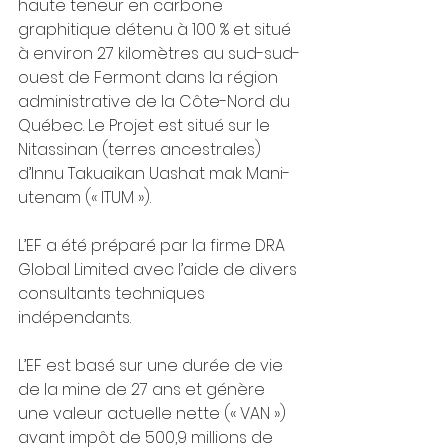
haute teneur en carbone 
graphitique détenu à 100 % et situé 
à environ 27 kilomètres au sud-sud-
ouest de Fermont dans la région 
administrative de la Côte-Nord du 
Québec. Le Projet est situé sur le 
Nitassinan (terres ancestrales) 
d’Innu Takuaikan Uashat mak Mani-
utenam (« ITUM »).
L’EF a été préparé par la firme DRA 
Global Limited avec l’aide de divers 
consultants techniques 
indépendants.
L’EF est basé sur une durée de vie 
de la mine de 27 ans et génère 
une valeur actuelle nette (« VAN ») 
avant impôt de 500,9 millions de 