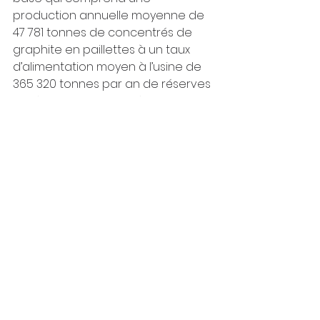
production annuelle moyenne de 
47 781 tonnes de concentrés de 
graphite en paillettes à un taux 
d’alimentation moyen à l’usine de 
365 320 tonnes par an de réserves 
minérales sur une durée de vie de 
la mine de 27 ans. Une disponibilité 
du concentrateur de 93 % a été 
utilisée pour l’EF. Les ressources 
mesurées, indiquées et présumées 
du Projet continueront d’être 
évaluées afin de développer le 
profil de croissance à moyen et 
long terme de la Société.
Pour lire la suite, 
cliquez ici
.